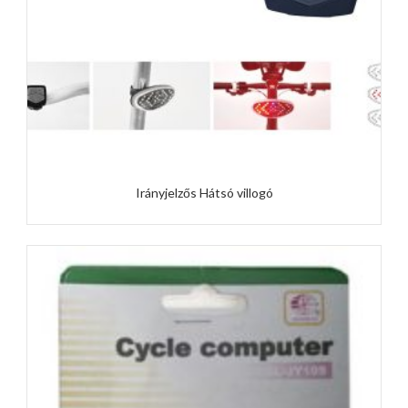
Irányjelzős Hátsó villogó