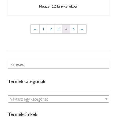
Neuzer 12″lánykerékpár
←
1
2
3
4
5
→
Termékkategóriák
Válassz egy kategóriát
Termékcímkék