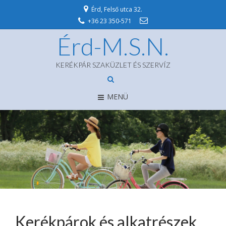
Érd, Felső utca 32.
+36 23 350-571
Érd-M.S.N.
KERÉKPÁR SZAKÜZLET ÉS SZERVÍZ
MENÜ
Kerékpárok és alkatrészek