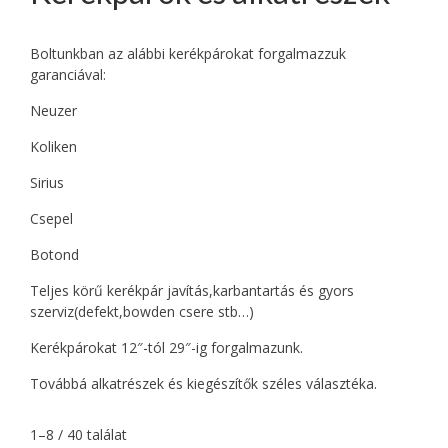
Boltunkban az alábbi kerékpárokat forgalmazzuk
garanciával:
Neuzer
Koliken
Sirius
Csepel
Botond
Teljes körű kerékpár javítás,karbantartás és gyors
szerviz(defekt,bowden csere stb…)
Kerékpárokat 12″-tól 29″-ig forgalmazunk.
Továbbá alkatrészek és kiegészítők széles választéka.
1–8 / 40 találat