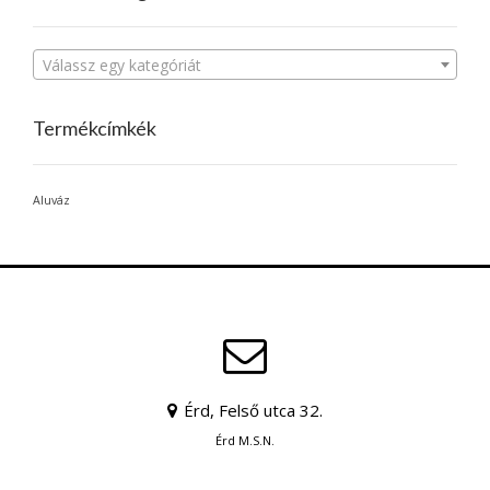
Válassz egy kategóriát
Termékcímkék
Aluváz
Érd, Felső utca 32.
Érd M.S.N.