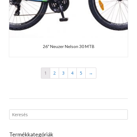
26″ Neuzer Nelson 30 MTB
1
2
3
4
5
→
Termékkategóriák