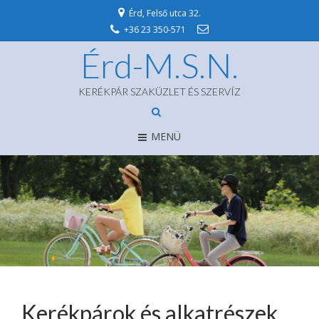
Érd, Felső utca 32.
+36 23 350-571
Érd-M.S.N.
KERÉKPÁR SZAKÜZLET ÉS SZERVÍZ
MENÜ
Kerékpárok és alkatrészek