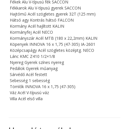
Fékek Alu V-típusú fék SACCON
Fékkarok Alu V-típusú gyerek SACCON
Hajtómű Acél szögletes gyerek 32T (125 mm)
Hátsó agy Kontrás hátsó FALCON
Kormány Acél hajlított KALIN
Kormányfej Acél NECO
Kormányszár Acél MTB (180 x 22,2mm) KALIN
Köpenyek INNOVA 16 x 1,75 (47-305) IA-2601
Középcsapágy Acél szögletes középtg. NECO
Lánc KMC Z410 1/2×1/8
Nyereg Gyerek színes nyereg
Pedálok Gyerek műanyag
Sárvédő Acél festett
Sebesség 1 sebesség
Tömlők INNOVA 16 x 1,75 (47-305)
Váz Acél V-típusú váz
Villa Acél első villa