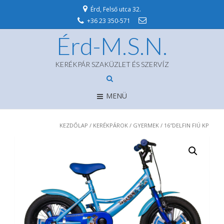
Érd, Felső utca 32.
+36 23 350-571
Érd-M.S.N.
KERÉKPÁR SZAKÜZLET ÉS SZERVÍZ
MENÜ
KEZDŐLAP
/
KERÉKPÁROK
/
GYERMEK
/ 16″DELFIN FIÚ KP