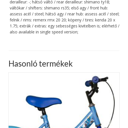
derailleur: -; hátsó váltó / rear derailleur: shimano ty18;
váltókar / shifters: shimano rs35; első agy / front hub:
assess acél / steel; hátsó agy / rear hub: assess acél / steel;
felnik / rims: remerx rmx 20 20; köpeny / tires: kenda 20 x
1.75; extrák / extras: egy sebességes kivitelben is; elérhető /
also available in single speed version;
Hasonló termékek