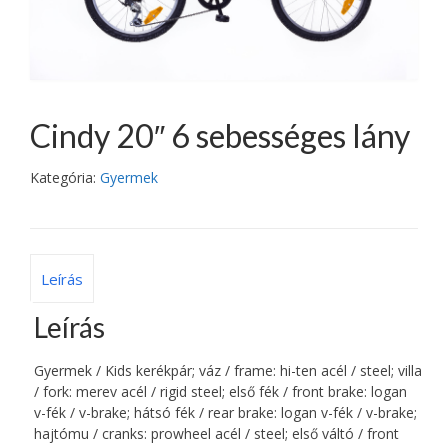
Cindy 20″ 6 sebességes lány
Kategória:
Gyermek
Leírás
Leírás
Gyermek / Kids kerékpár; váz / frame: hi-ten acél / steel; villa
/ fork: merev acél / rigid steel; első fék / front brake: logan
v-fék / v-brake; hátsó fék / rear brake: logan v-fék / v-brake;
hajtómu / cranks: prowheel acél / steel; első váltó / front