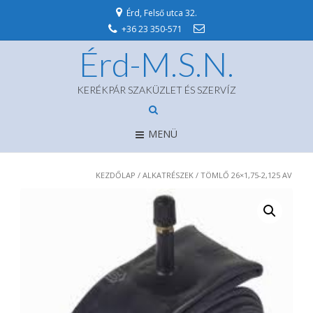
Érd, Felső utca 32.
+36 23 350-571
Érd-M.S.N.
KERÉKPÁR SZAKÜZLET ÉS SZERVÍZ
MENÜ
KEZDŐLAP
/
ALKATRÉSZEK
/ TÖMLŐ 26×1,75-2,125 AV