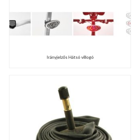
Irányjelzős Hátsó villogó