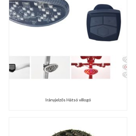
Irányjelzős Hátsó villogó