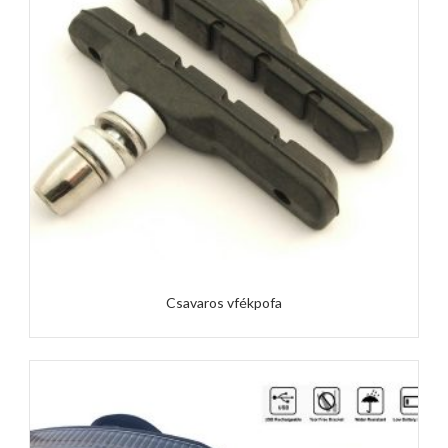
Csavaros vfékpofa